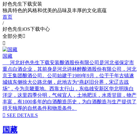
好色先生下载安装
独具特色的风格和优美的品味及丰厚的文化底蕴
首页
/
好色先生iOS下载中心
全部分类


国藏
河北好色先生下载安装酿酒股份有限公司是河北省保定市
重点白酒企业，其前身是河北诗林醉酿酒股份有限公司，河北
京王集团酿酒公司。公司始建于1989年9月，位于千年古镇遂
城镇东侧徐大公路北侧，此地古为“燕赵旧分界，宋辽古战
场”，今为京畿重地。西靠太行山，东临雄安新区华北明珠白
洋淀，这里四季分明，气候宜人，土地肥沃，水质甘甜，物产
丰富，有1000多年的白酒酿造历史，为白酒酿造与生产提供了
得天独厚的自然条件和物质条件。

SEE DETAILS
国藏