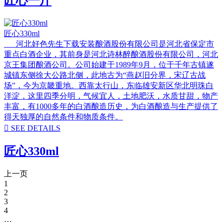
匠心一斤
匠心330ml
河北好色先生下载安装酿酒股份有限公司是河北省保定市
重点白酒企业，其前身是河北诗林醉酿酒股份有限公司，河北
京王集团酿酒公司。公司始建于1989年9月，位于千年古镇遂
城镇东侧徐大公路北侧，此地古为“燕赵旧分界，宋辽古战
场”，今为京畿重地。西靠太行山，东临雄安新区华北明珠白
洋淀，这里四季分明，气候宜人，土地肥沃，水质甘甜，物产
丰富，有1000多年的白酒酿造历史，为白酒酿造与生产提供了
得天独厚的自然条件和物质条件。

SEE DETAILS
匠心330ml
上一页
1
2
3
4
…